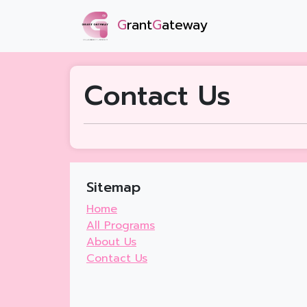
G
rant
G
ateway
Contact Us
Sitemap
Home
All Programs
About Us
Contact Us