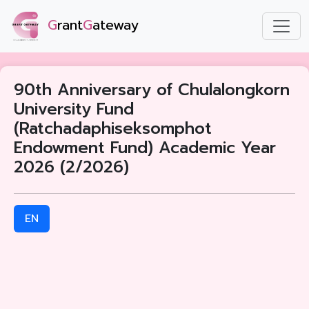
G
rant
G
ateway
90th Anniversary of Chulalongkorn
University Fund
(Ratchadaphiseksomphot
Endowment Fund) Academic Year
2026 (2/2026)
EN